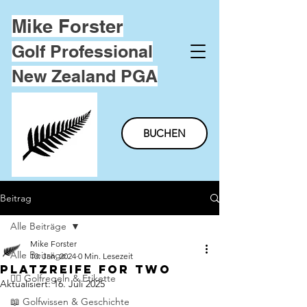
Mike Forster
Golf Professional
New Zealand PGA
BUCHEN
Beitrag
Alle Beiträge
Mike Forster
Alle Beiträge
10. Jan. 2024
0 Min. Lesezeit
platzreife for two
🏌️‍♂️ Golfregeln & Etikette
Aktualisiert:
16. Juli 2025
📖 Golfwissen & Geschichte