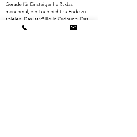
Gerade für Einsteiger heißt das 
manchmal, ein Loch nicht zu Ende zu 
spielen. Das ist völlig in Ordnung. Das 
Ziel ist nicht Perfektion, sondern mit 
der Zeit mehr Löcher sauber zu 
beenden, das Spieltempo zu halten – 
und bessere Entscheidungen zu treffen.
Dazu gehört auch, keinen zweiten Ball 
zu droppen, nur weil uns der erste 
nicht gefallen hat. Manchmal muss 
man die Medizin nehmen, um besser 
zu werden – auch wenn sie bitter 
schmeckt.
Oder wie Willie Nelson es herrlich auf 
den Punkt brachte:
„This is a par 10 – and 
yesterday I birdied the sucker.“