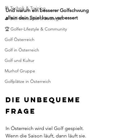
🎯 Technik & Training
Und warum ein besserer Golfschwung 
allein dein Spiel kaum verbessert
⛳ Golf-Mentalität & Strategie
🏆 Golfer-Lifestyle & Community
Golf Österreich
Golf in Österreich
Golf und Kultur
Murhof Gruppe
Golfplätze in Österreich
Die unbequeme 
Frage
In Österreich wird viel Golf gespielt. 
Wenn die Saison läuft, dann läuft sie. 