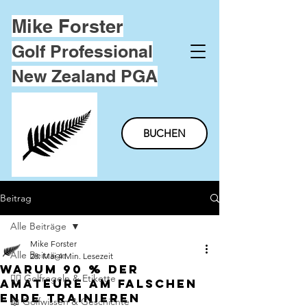
Mike Forster
Golf Professional
New Zealand PGA
BUCHEN
Beitrag
Alle Beiträge
Mike Forster
Alle Beiträge
28. Mai
4 Min. Lesezeit
Warum 90 % der
🏌️‍♂️ Golfregeln & Etikette
Amateure am falschen
Ende trainieren
📖 Golfwissen & Geschichte